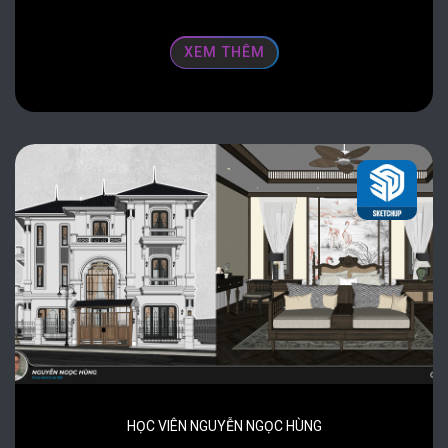
XEM THÊM
HỌC VIÊN NGUYỄN NGỌC HÙNG