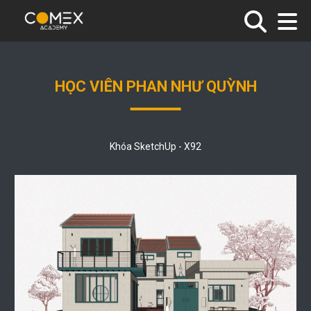
HỌC VIÊN PHAN NHƯ QUỲNH
Khóa SketchUp - X92