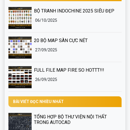
BỘ TRANH INDOCHINE 2025 SIÊU ĐẸP
06/10/2025
20 BỘ MAP SÀN CỰC NÉT
27/09/2025
FULL FILE MAP FIRE SO HOTTT!!!
26/09/2025
BÀI VIẾT ĐỌC NHIỀU NHẤT
TỔNG HỢP BỘ THƯ VIỆN NỘI THẤT
TRONG AUTOCAD