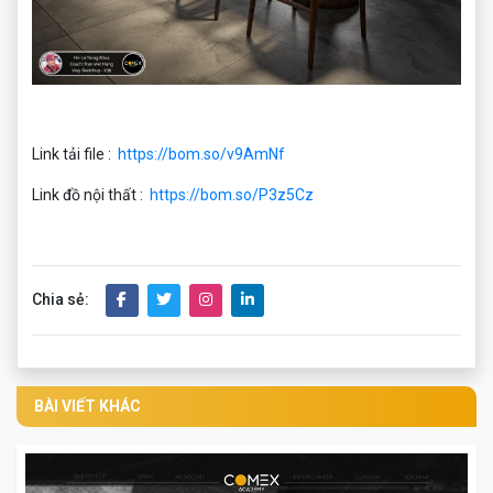
Link tải file :
https://bom.so/v9AmNf
Link đồ nội thất :
https://bom.so/P3z5Cz
Chia sẻ:
BÀI VIẾT KHÁC