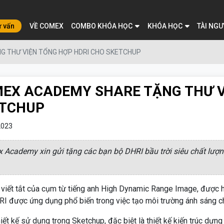
ư vấn
VỀ COMEX
COMBO KHÓA HỌC
KHÓA HỌC
TÀI NG
 THƯ VIỆN TỔNG HỢP HDRI CHO SKETCHUP
EX ACADEMY SHARE TẶNG THƯ V
TCHUP
2023
 Academy xin gửi tặng các bạn bộ DHRI bầu trời siêu chất lượng
 viết tắt của cụm từ tiếng anh High Dynamic Range Image, được h
RI được ứng dụng phổ biến trong việc tạo môi trường ánh sáng c
iết kế sử dụng trong Sketchup, đặc biệt là thiết kế kiến trúc dựn