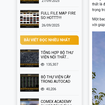
27/09/2025
thất là
trọng t
FULL FILE MAP FIRE
SO HOTTT!!!
Một bac
vời giú
26/09/2025
BÀI VIẾT ĐỌC NHIỀU NHẤT
TỔNG HỢP BỘ THƯ
VIỆN NỘI THẤT
TRONG AUTOCAD
135,307
BỘ THỰ VIỆN CÂY
TRONG AUTOCAD
40,206
COMEX ACADEMY