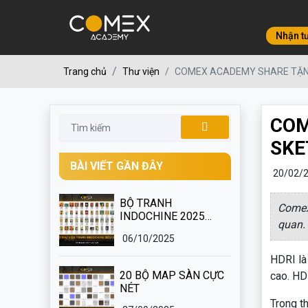
Nhận t
COMEX ACADEMY SHARE TẶNG
Trang chủ
Thư viện
COM
SKE
BÀI VIẾT GẦN ĐÂY
20/02/
BỘ TRANH
Comex
INDOCHINE 2025
quan.
SIÊU ĐẸP
06/10/2025
HDRI là
20 BỘ MAP SÀN CỰC
cao. HD
NÉT
Trong th