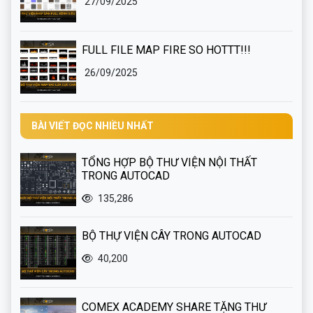
27/09/2025
FULL FILE MAP FIRE SO HOTTT!!!
26/09/2025
BÀI VIẾT ĐỌC NHIỀU NHẤT
TỔNG HỢP BỘ THƯ VIỆN NỘI THẤT
TRONG AUTOCAD
135,286
BỘ THỰ VIỆN CÂY TRONG AUTOCAD
40,200
COMEX ACADEMY SHARE TẶNG THƯ